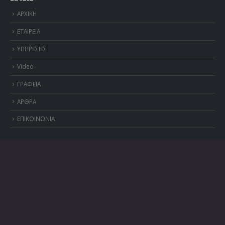
ΑΡΧΙΚΗ
ΕΤΑΙΡΕΙΑ
ΥΠΗΡΕΣΙΕΣ
Video
ΓΡΑΦΕΙΑ
ΑΡΘΡΑ
ΕΠΙΚΟΙΝΩΝΙΑ
ΧΡΗΣΙΜΑ
Γ.Γ.Π.Σ
Υπουργείο Οικονομικών
ΕΦΚΑ
(+30) 2104816312