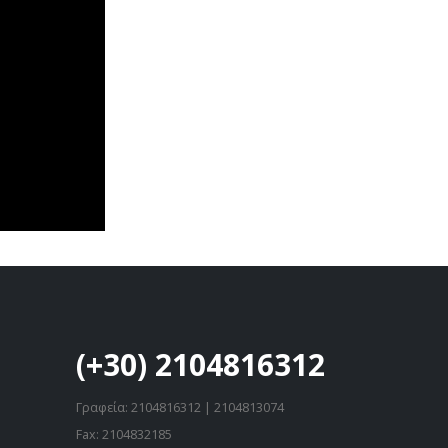
(+30) 2104816312
Γραφεία: 2104816312 | 2104813074
Fax: 2104832185