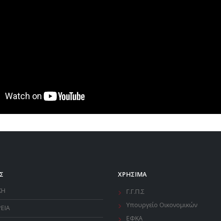
Σ
ΧΡΗΣΙΜΑ
ΚΗ
Γ.Γ.Π.Σ
Υπουργείο Οικονομικών
ΡΕΙΑ
ΕΦΚΑ