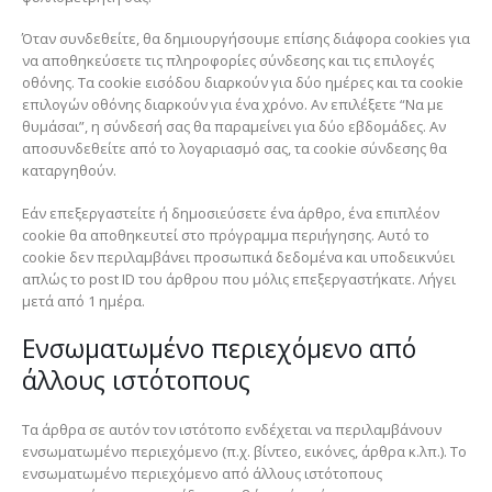
Όταν συνδεθείτε, θα δημιουργήσουμε επίσης διάφορα cookies για
να αποθηκεύσετε τις πληροφορίες σύνδεσης και τις επιλογές
οθόνης. Τα cookie εισόδου διαρκούν για δύο ημέρες και τα cookie
επιλογών οθόνης διαρκούν για ένα χρόνο. Αν επιλέξετε “Να με
θυμάσαι”, η σύνδεσή σας θα παραμείνει για δύο εβδομάδες. Αν
αποσυνδεθείτε από το λογαριασμό σας, τα cookie σύνδεσης θα
καταργηθούν.
Εάν επεξεργαστείτε ή δημοσιεύσετε ένα άρθρο, ένα επιπλέον
cookie θα αποθηκευτεί στο πρόγραμμα περιήγησης. Αυτό το
cookie δεν περιλαμβάνει προσωπικά δεδομένα και υποδεικνύει
απλώς το post ID του άρθρου που μόλις επεξεργαστήκατε. Λήγει
μετά από 1 ημέρα.
Ενσωματωμένο περιεχόμενο από
άλλους ιστότοπους
Τα άρθρα σε αυτόν τον ιστότοπο ενδέχεται να περιλαμβάνουν
ενσωματωμένο περιεχόμενο (π.χ. βίντεο, εικόνες, άρθρα κ.λπ.). Το
ενσωματωμένο περιεχόμενο από άλλους ιστότοπους