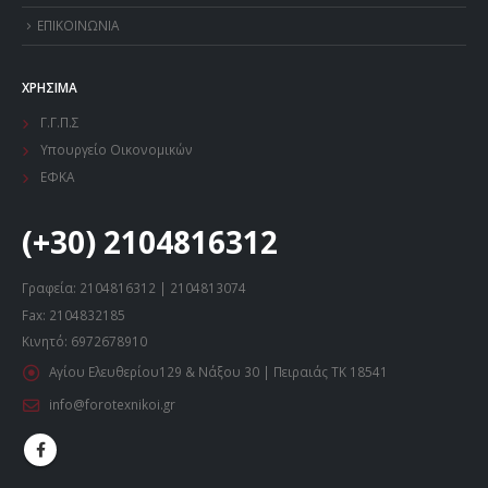
ΕΠΙΚΟΙΝΩΝΙΑ
ΧΡΗΣΙΜΑ
Γ.Γ.Π.Σ
Υπουργείο Οικονομικών
ΕΦΚΑ
(+30) 2104816312
Γραφεία: 2104816312 | 2104813074
Fax: 2104832185
Κινητό: 6972678910
Αγίου Ελευθερίου129 & Νάξου 30 | Πειραιάς ΤΚ 18541
info@forotexnikoi.gr